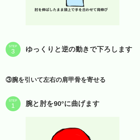
STEP
ゆっくりと逆の動きで下ろします
③腕を引いて左右の肩甲骨を寄せる
STEP
腕と肘を90°に曲げます