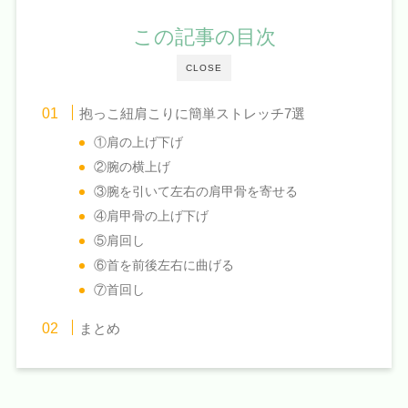
この記事の目次
CLOSE
抱っこ紐肩こりに簡単ストレッチ7選
①肩の上げ下げ
②腕の横上げ
③腕を引いて左右の肩甲骨を寄せる
④肩甲骨の上げ下げ
⑤肩回し
⑥首を前後左右に曲げる
⑦首回し
まとめ