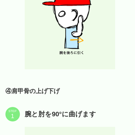
④肩甲骨の上げ下げ
STEP
腕と肘を90°に曲げます