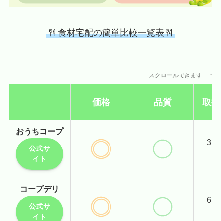
食材宅配の簡単比較一覧表
スクロールできます
価格
品質
取扱
おうちコープ
3,
公式サ
イト
コープデリ
6,
公式サ
イト