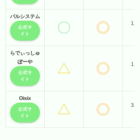
パルシステム
1,
公式サ
イト
らでぃっしゅ
ぼーや
1,
公式サ
イト
Oisix
3,
公式サ
イト