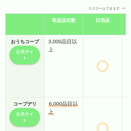
スクロールできます
取扱品目数
日用品
子
3,000品目以
おうちコープ
・
上
公式サイ
ト
・
・
・
6,000品目以
コープデリ
・
上
公式サイ
ト
・