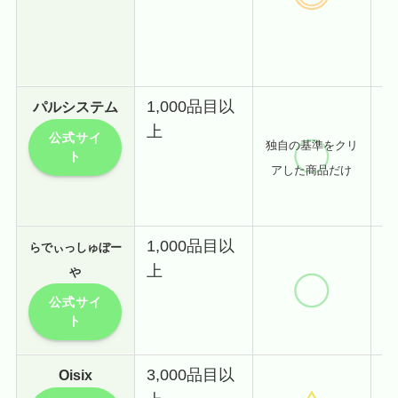
・
・
1,000品目以
パルシステム
・
上
公式サイ
独自の基準をクリ
る
ト
アした商品だけ
・
1,000品目以
らでぃっしゅぼー
上
や
公式サイ
ト
3,000品目以
Oisix